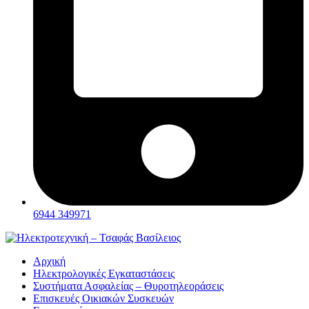
6944 349971
Αρχική
Ηλεκτρολογικές Εγκαταστάσεις
Συστήματα Ασφαλείας – Θυροτηλεοράσεις
Επισκευές Οικιακών Συσκευών