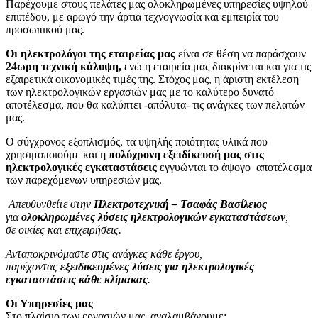
Παρέχουμε στους πελάτες μας ολοκληρωμένες υπηρεσίες υψηλού
επιπέδου, με αρωγό την άρτια τεχνογνωσία και εμπειρία του
προσωπικού μας.
Οι ηλεκτρολόγοι της εταιρείας μας
είναι σε θέση να παράσχουν
24ωρη τεχνική κάλυψη,
ενώ η εταιρεία μας διακρίνεται και για τις
εξαιρετικά οικονομικές τιμές της. Στόχος μας, η άριστη εκτέλεση
των ηλεκτρολογικών εργασιών μας με το καλύτερο δυνατό
αποτέλεσμα, που θα καλύπτει -απόλυτα- τις ανάγκες των πελατών
μας.
Ο σύγχρονος εξοπλισμός, τα υψηλής ποιότητας υλικά που
χρησιμοποιούμε και η
πολύχρονη εξειδίκευσή μας στις
ηλεκτρολογικές εγκαταστάσεις
εγγυώνται το άψογο αποτέλεσμα
των παρεχόμενων υπηρεσιών μας.
Απευθυνθείτε στην
Ηλεκτροτεχνική – Τσαφάς Βασίλειος
για
ολοκληρωμένες λύσεις ηλεκτρολογικών εγκαταστάσεων
,
σε οικίες και επιχειρήσεις.
Ανταποκρινόμαστε στις ανάγκες κάθε έργου,
παρέχοντας
εξειδικευμένες λύσεις για ηλεκτρολογικές
εγκαταστάσεις
κάθε κλίμακας
.
Οι Υπηρεσίες μας
Στο πλαίσιο των εργασιών μας,
αναλαμβάνουμε: