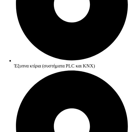
Έξυπνα κτίρια (συστήματα PLC και KNX)