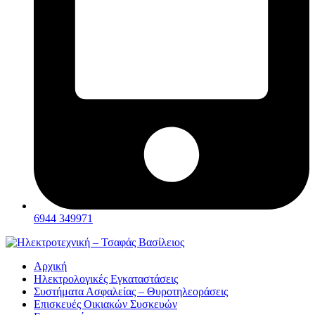
6944 349971
Αρχική
Ηλεκτρολογικές Εγκαταστάσεις
Συστήματα Ασφαλείας – Θυροτηλεοράσεις
Επισκευές Οικιακών Συσκευών