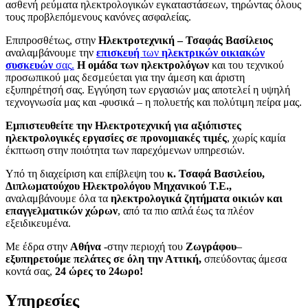
ασθενή ρεύματα ηλεκτρολογικών εγκαταστάσεων, τηρώντας όλους
τους προβλεπόμενους κανόνες ασφαλείας.
Επιπροσθέτως, στην
Ηλεκτροτεχνική – Τσαφάς Βασίλειος
αναλαμβάνουμε την
επισκευή
των
ηλεκτρικών οικιακών
συσκευών
σας
.
Η ομάδα των ηλεκτρολόγων
και του τεχνικού
προσωπικού μας δεσμεύεται για την άμεση και άριστη
εξυπηρέτησή σας. Εγγύηση των εργασιών μας αποτελεί η υψηλή
τεχνογνωσία μας και -φυσικά – η πολυετής και πολύτιμη πείρα μας.
Εμπιστευθείτε την Ηλεκτροτεχνική
για αξιόπιστες
ηλεκτρολογικές εργασίες σε προνομιακές τιμές
, χωρίς καμία
έκπτωση στην ποιότητα των παρεχόμενων υπηρεσιών.
Υπό τη διαχείριση και επίβλεψη του
κ. Τσαφά Βασιλείου,
Διπλωματούχου Ηλεκτρολόγου Μηχανικού Τ.Ε.,
αναλαμβάνουμε όλα τα
ηλεκτρολογικά ζητήματα οικιών και
επαγγελματικών χώρων
, από τα πιο απλά έως τα πλέον
εξειδικευμένα.
Με έδρα στην
Αθήνα
-στην περιοχή του
Ζωγράφου
–
εξυπηρετούμε πελάτες σε όλη την Αττική,
σπεύδοντας άμεσα
κοντά σας,
24 ώρες το 24ωρο!
Υπηρεσίες