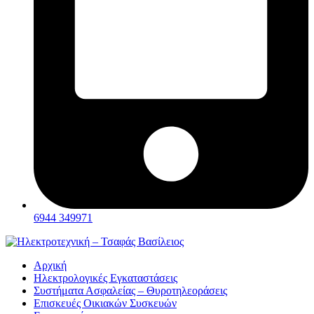
6944 349971
Αρχική
Ηλεκτρολογικές Εγκαταστάσεις
Συστήματα Ασφαλείας – Θυροτηλεοράσεις
Επισκευές Οικιακών Συσκευών